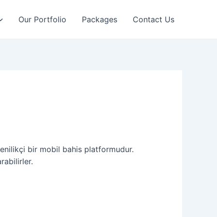
Our Portfolio
Packages
Contact Us
enilikçi bir mobil bahis platformudur.
abilirler.