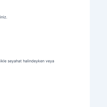
niz.
ikle seyahat halindeyken veya