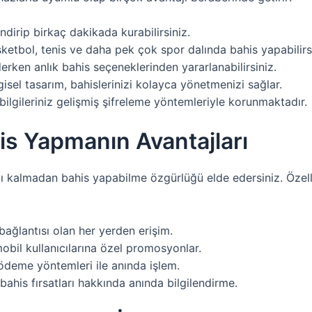
dirip birkaç dakikada kurabilirsiniz.
ketbol, tenis ve daha pek çok spor dalında bahis yapabilirsi
ken anlık bahis seçeneklerinden yararlanabilirsiniz.
isel tasarım, bahislerinizi kolayca yönetmenizi sağlar.
 bilgileriniz gelişmiş şifreleme yöntemleriyle korunmaktadır.
is Yapmanın Avantajları
ı kalmadan bahis yapabilme özgürlüğü elde edersiniz. Özell
bağlantısı olan her yerden erişim.
bil kullanıcılarına özel promosyonlar.
deme yöntemleri ile anında işlem.
ahis fırsatları hakkında anında bilgilendirme.