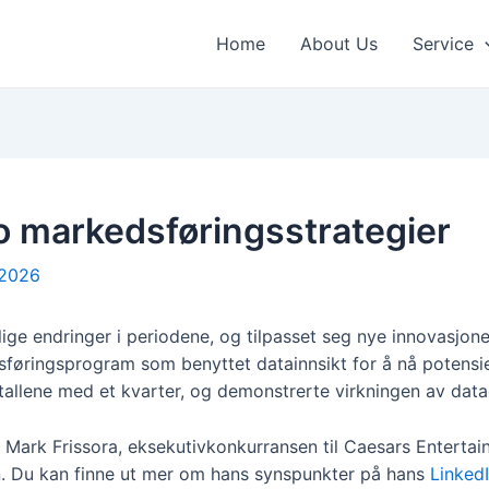
Home
About Us
Service
o markedsføringsstrategier
 2026
ge endringer i periodene, og tilpasset seg nye innovasjone
føringsprogram som benyttet datainnsikt for å nå potensie
tallene med et kvarter, og demonstrerte virkningen av data
 er Mark Frissora, eksekutivkonkurransen til Caesars Entert
n. Du kan finne ut mer om hans synspunkter på hans
LinkedI