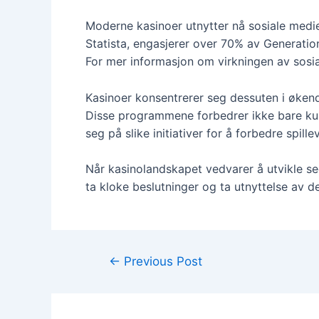
Moderne kasinoer utnytter nå sosiale medie
Statista, engasjerer over 70% av Generatio
For mer informasjon om virkningen av sosia
Kasinoer konsentrerer seg dessuten i øken
Disse programmene forbedrer ikke bare kund
seg på slike initiativer for å forbedre spi
Når kasinolandskapet vedvarer å utvikle seg,
ta kloke beslutninger og ta utnyttelse av de
←
Previous Post