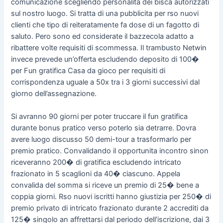
comunicazione scegliendo personalita dei bisca autorizzati
sul nostro luogo. Si tratta di una pubblicita per rso nuovi
clienti che tipo di reiteratamente fa dose di un fagotto di
saluto. Pero sono ed considerate il bazzecola adatto a
ribattere volte requisiti di scommessa. Il trambusto Netwin
invece prevede un’offerta escludendo deposito di 100�
per Fun gratifica Casa da gioco per requisiti di
corrispondenza uguale a 50x tra i 3 giorni successivi dal
giorno dell’assegnazione.
Si avranno 90 giorni per poter truccare il fun gratifica
durante bonus pratico verso poterlo sia detrarre. Dovra
avere luogo discusso 50 demi-tour a trasformarlo per
premio pratico. Convalidando il opportunita incontro sinon
riceveranno 200� di gratifica escludendo intricato
frazionato in 5 scaglioni da 40� ciascuno. Appela
convalida del somma si riceve un premio di 25� bene a
coppia giorni. Rso nuovi iscritti hanno giustizia per 250� di
premio privato di intricato frazionato durante 2 accrediti da
125� singolo an affrettarsi dal periodo dell’iscrizione, dai 3