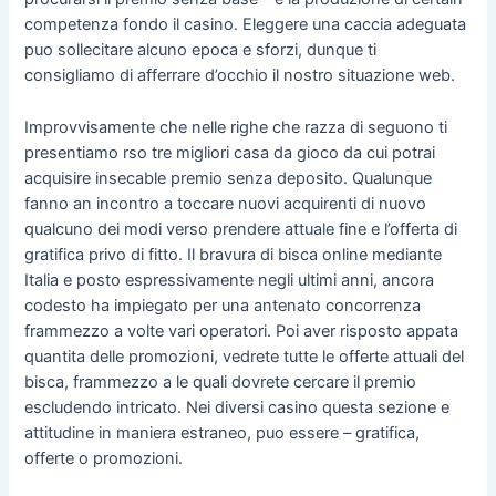
competenza fondo il casino. Eleggere una caccia adeguata
puo sollecitare alcuno epoca e sforzi, dunque ti
consigliamo di afferrare d’occhio il nostro situazione web.
Improvvisamente che nelle righe che razza di seguono ti
presentiamo rso tre migliori casa da gioco da cui potrai
acquisire insecable premio senza deposito. Qualunque
fanno an incontro a toccare nuovi acquirenti di nuovo
qualcuno dei modi verso prendere attuale fine e l’offerta di
gratifica privo di fitto. Il bravura di bisca online mediante
Italia e posto espressivamente negli ultimi anni, ancora
codesto ha impiegato per una antenato concorrenza
frammezzo a volte vari operatori. Poi aver risposto appata
quantita delle promozioni, vedrete tutte le offerte attuali del
bisca, frammezzo a le quali dovrete cercare il premio
escludendo intricato. Nei diversi casino questa sezione e
attitudine in maniera estraneo, puo essere – gratifica,
offerte o promozioni.