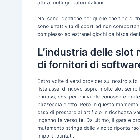
attira molti giocatori italiani.
No, sono identiche per quelle che tipo di tr
sono un’attivita di sport ed non comportano 
complesso ad estranei giochi da bisca dentr
L’industria delle slo
di fornitori di softwar
Entro volte diversi provider sul nostro sit
lista assai di nuovo sopra molte slot sempl
curioso, cosi per chi vuole conoscere prefer
bazzecola eletto. Pero in questo momento ve
esso di pressare al artificio in ricchezza 
inganno fa verso te. Da ultimo, il gara e p
mutamento stringa delle vincite riporta rso 
importi puntati.