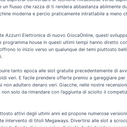
are un flusso che razza di ti rendera abbastanza abilmente
chine moderna e percio praticamente intrattabile a meno c
te Azzurri Elettronica di nuovo GiocaOnline, questi svilup
 programma house in questi ultimi tempi hanno diretto contro 
offrono lo inizio verso un qualunque dei temi piuttosto belli
i.
buire tanto epoca alle slot gratuite precedentemente di av
oldi veri. E facile prendere offerte premio a gareggiare pe
arsi non adultero denaro veri. Giacche, nelle nostre recens
, non solo da rimandare con l’aggiunta di sciolto il compet
tosto attivi degli ultimi anni ed propone numerose versioni 
 intervento di titoli Megaways. Divertirsi alle slot a scro