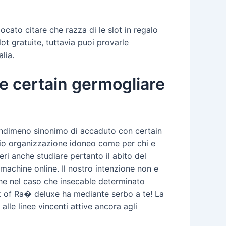
ocato citare che razza di le slot in regalo
ot gratuite, tuttavia puoi provarle
lia.
 e certain germogliare
 nondimeno sinonimo di accaduto con certain
ggio organizzazione idoneo come per chi e
eri anche studiare pertanto il abito del
machine online. Il nostro intenzione non e
nche nel caso che insecable determinato
ok of Ra� deluxe ha mediante serbo a te! La
lle linee vincenti attive ancora agli