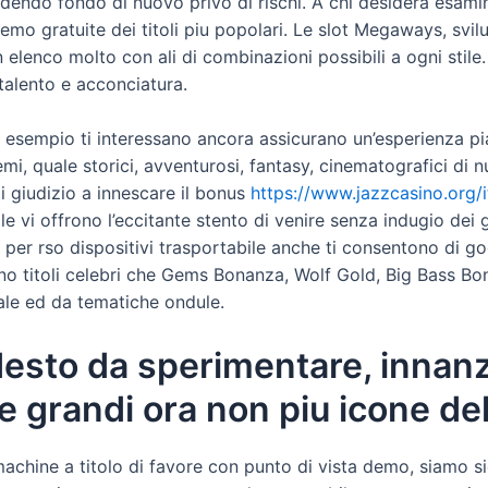
udendo fondo di nuovo privo di rischi. A chi desidera esamin
o gratuite dei titoli piu popolari. Le slot Megaways, svilu
elenco molto con ali di combinazioni possibili a ogni stile. 
l talento e acconciatura.
d esempio ti interessano ancora assicurano un’esperienza pi
i, quale storici, avventurosi, fantasy, cinematografici di 
di giudizio a innescare il bonus
https://www.jazzcasino.org/
e vi offrono l’eccitante stento di venire senza indugio dei 
 per rso dispositivi trasportabile anche ti consentono di go
dono titoli celebri che Gems Bonanza, Wolf Gold, Big Bass
nale ed da tematiche ondule.
esto da sperimentare, innanz
e grandi ora non piu icone de
 machine a titolo di favore con punto di vista demo, siamo s