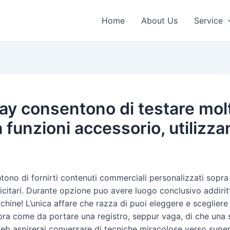
Home
About Us
Service
ay consentono di testare moltip
unzioni accessorio, utilizzand
ono di fornirti contenuti commerciali personalizzati sopra 
icitari. Durante opzione puo avere luogo conclusivo addiritt
chine! L’unica affare che razza di puoi eleggere e scegliere 
opra come da portare una registro, seppur vaga, di che una 
web aspirerai conversare di tecniche miracolose verso super