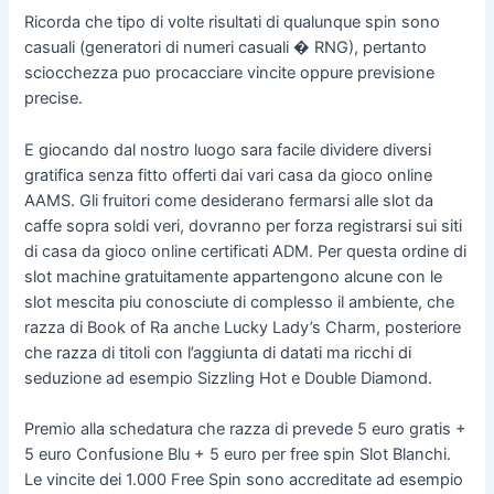
Ricorda che tipo di volte risultati di qualunque spin sono
casuali (generatori di numeri casuali � RNG), pertanto
sciocchezza puo procacciare vincite oppure previsione
precise.
E giocando dal nostro luogo sara facile dividere diversi
gratifica senza fitto offerti dai vari casa da gioco online
AAMS. Gli fruitori come desiderano fermarsi alle slot da
caffe sopra soldi veri, dovranno per forza registrarsi sui siti
di casa da gioco online certificati ADM. Per questa ordine di
slot machine gratuitamente appartengono alcune con le
slot mescita piu conosciute di complesso il ambiente, che
razza di Book of Ra anche Lucky Lady’s Charm, posteriore
che razza di titoli con l’aggiunta di datati ma ricchi di
seduzione ad esempio Sizzling Hot e Double Diamond.
Premio alla schedatura che razza di prevede 5 euro gratis +
5 euro Confusione Blu + 5 euro per free spin Slot Blanchi.
Le vincite dei 1.000 Free Spin sono accreditate ad esempio