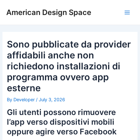
Skip
Post
Main
to
navigation
American Design Space
Men
content
Sono pubblicate da provider
affidabili anche non
richiedono installazioni di
programma ovvero app
esterne
By
Developer
/
July 3, 2026
Gli utenti possono rimuovere
l’app verso dispositivi mobili
oppure agire verso Facebook