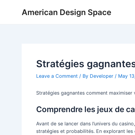
Skip
Post
American Design Space
to
navigation
content
Stratégies gagnante
Leave a Comment
/ By
Developer
/
May 13
Stratégies gagnantes comment maximiser 
Comprendre les jeux de c
Avant de se lancer dans l’univers du casino
stratégies et probabilités. En explorant le