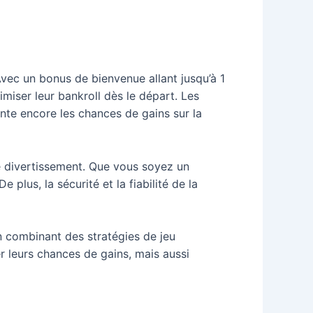
vec un bonus de bienvenue allant jusqu’à 1
miser leur bankroll dès le départ. Les
nte encore les chances de gains sur la
de divertissement. Que vous soyez un
plus, la sécurité et la fiabilité de la
n combinant des stratégies de jeu
r leurs chances de gains, mais aussi