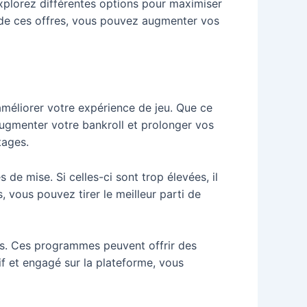
 explorez différentes options pour maximiser
 de ces offres, vous pouvez augmenter vos
méliorer votre expérience de jeu. Que ce
ugmenter votre bankroll et prolonger vos
tages.
 de mise. Si celles-ci sont trop élevées, il
, vous pouvez tirer le meilleur parti de
rs. Ces programmes peuvent offrir des
f et engagé sur la plateforme, vous