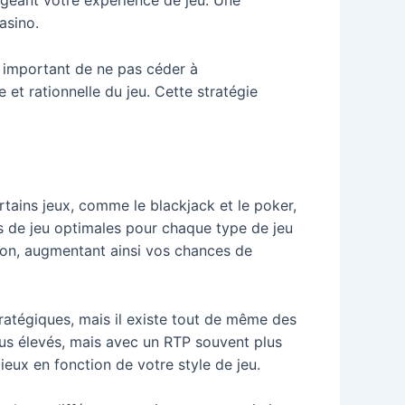
asino.
st important de ne pas céder à
 et rationnelle du jeu. Cette stratégie
rtains jeux, comme le blackjack et le poker,
es de jeu optimales pour chaque type de jeu
ison, augmentant ainsi vos chances de
ratégiques, mais il existe tout de même des
lus élevés, mais avec un RTP souvent plus
eux en fonction de votre style de jeu.