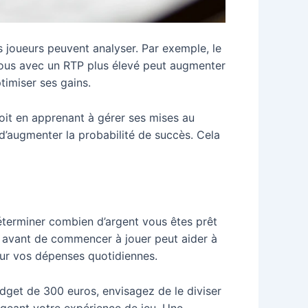
s joueurs peuvent analyser. Par exemple, le
 sous avec un RTP plus élevé peut augmenter
timiser ses gains.
soit en apprenant à gérer ses mises au
d’augmenter la probabilité de succès. Cela
éterminer combien d’argent vous êtes prêt
s avant de commencer à jouer peut aider à
pour vos dépenses quotidiennes.
udget de 300 euros, envisagez de le diviser
ngeant votre expérience de jeu. Une