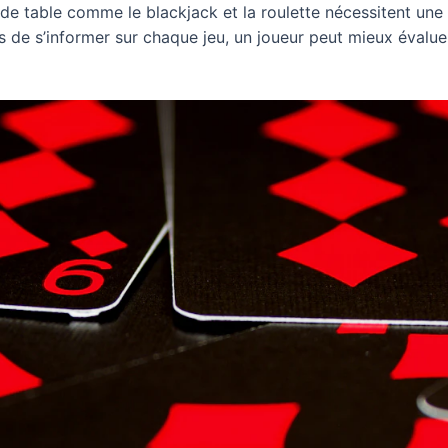
 de table comme le blackjack et la roulette nécessitent un
 de s’informer sur chaque jeu, un joueur peut mieux évalue