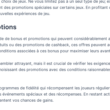
os choix de jeux. Ne vous limitez pas à un seul type de jeu;
t des promotions spéciales sur certains jeux. En profitant
uvelles expériences de jeu.
otions
ude de bonus et promotions qui peuvent considérablement a
atuits ou des promotions de cashback, ces offres peuvent a
s conditions associées à ces bonus pour maximiser leurs avan
ler attrayant, mais il est crucial de vérifier les exigences
 choisissant des promotions avec des conditions raisonnables
rogrammes de fidélité qui récompensent les joueurs régulie
s événements spéciaux et des récompenses. En restant acti
entent vos chances de gains.