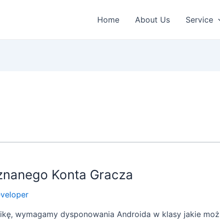
Home
About Us
Service
eznanego Konta Gracza
veloper
nikę, wymagamy dysponowania Androida w klasy jakie możl