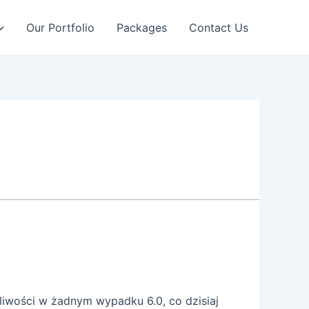
Our Portfolio
Packages
Contact Us
iwości w żadnym wypadku 6.0, co dzisiaj