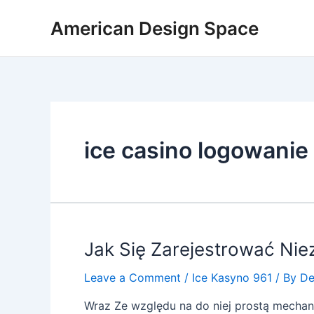
Skip
American Design Space
to
content
ice casino logowanie
Jak
Jak Się Zarejestrować Ni
Się
Leave a Comment
/
Ice Kasyno 961
/ By
De
Zarejestrować
Nieznanego
Wraz Ze względu na do niej prostą mecha