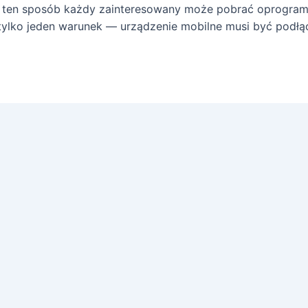
. W ten sposób każdy zainteresowany może pobrać oprogra
 tylko jeden warunek — urządzenie mobilne musi być podł