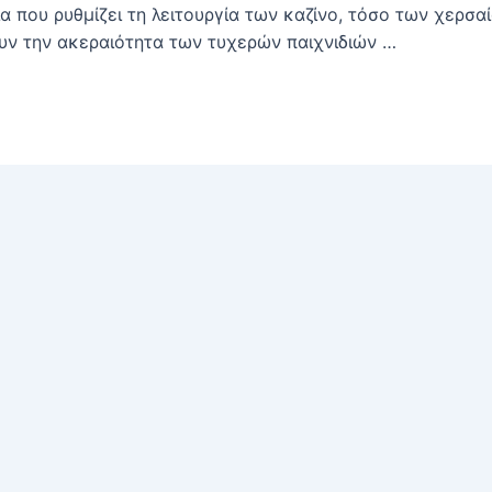
α που ρυθμίζει τη λειτουργία των καζίνο, τόσο των χερσα
ουν την ακεραιότητα των τυχερών παιχνιδιών …