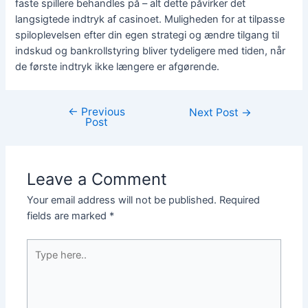
faste spillere behandles på – alt dette påvirker det
langsigtede indtryk af casinoet. Muligheden for at tilpasse
spiloplevelsen efter din egen strategi og ændre tilgang til
indskud og bankrollstyring bliver tydeligere med tiden, når
de første indtryk ikke længere er afgørende.
←
Previous
Next Post
→
Post
Leave a Comment
Your email address will not be published.
Required
fields are marked
*
Type
here..