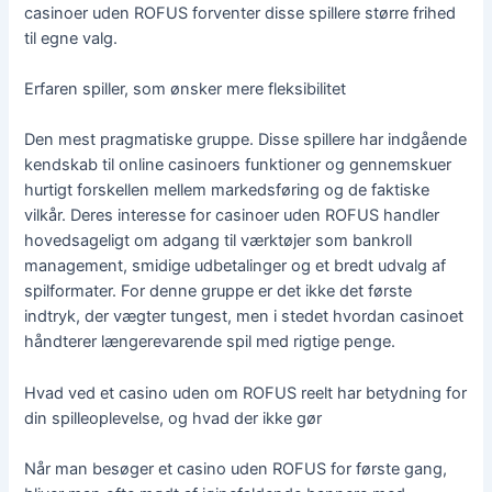
casinoer uden ROFUS forventer disse spillere større frihed
til egne valg.
Erfaren spiller, som ønsker mere fleksibilitet
Den mest pragmatiske gruppe. Disse spillere har indgående
kendskab til online casinoers funktioner og gennemskuer
hurtigt forskellen mellem markedsføring og de faktiske
vilkår. Deres interesse for casinoer uden ROFUS handler
hovedsageligt om adgang til værktøjer som bankroll
management, smidige udbetalinger og et bredt udvalg af
spilformater. For denne gruppe er det ikke det første
indtryk, der vægter tungest, men i stedet hvordan casinoet
håndterer længerevarende spil med rigtige penge.
Hvad ved et casino uden om ROFUS reelt har betydning for
din spilleoplevelse, og hvad der ikke gør
Når man besøger et casino uden ROFUS for første gang,