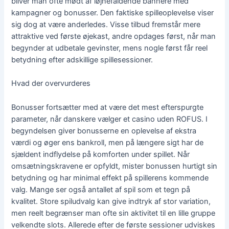
bliver man ofte mødt af iøjnefaldende bannere med
kampagner og bonusser. Den faktiske spilleoplevelse viser
sig dog at være anderledes. Visse tilbud fremstår mere
attraktive ved første øjekast, andre opdages først, når man
begynder at udbetale gevinster, mens nogle først får reel
betydning efter adskillige spillesessioner.
Hvad der overvurderes
Bonusser fortsætter med at være det mest efterspurgte
parameter, når danskere vælger et casino uden ROFUS. I
begyndelsen giver bonusserne en oplevelse af ekstra
værdi og øger ens bankroll, men på længere sigt har de
sjældent indflydelse på komforten under spillet. Når
omsætningskravene er opfyldt, mister bonussen hurtigt sin
betydning og har minimal effekt på spillerens kommende
valg. Mange ser også antallet af spil som et tegn på
kvalitet. Store spiludvalg kan give indtryk af stor variation,
men reelt begrænser man ofte sin aktivitet til en lille gruppe
velkendte slots. Allerede efter de første sessioner udviskes